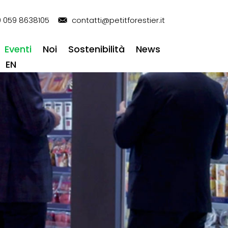
 059 8638105
contatti@petitforestier.it
Eventi
Noi
Sostenibilità
News
EN