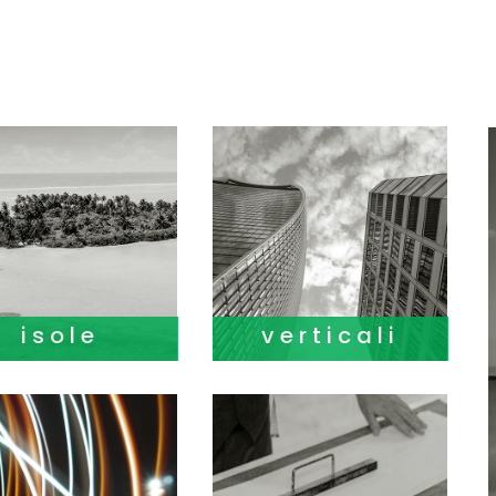
isole
verticali