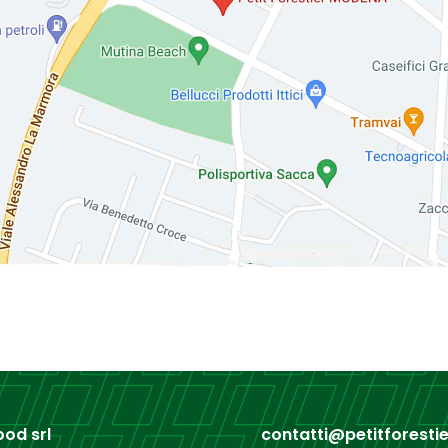
od srl
contatti@petitforestier