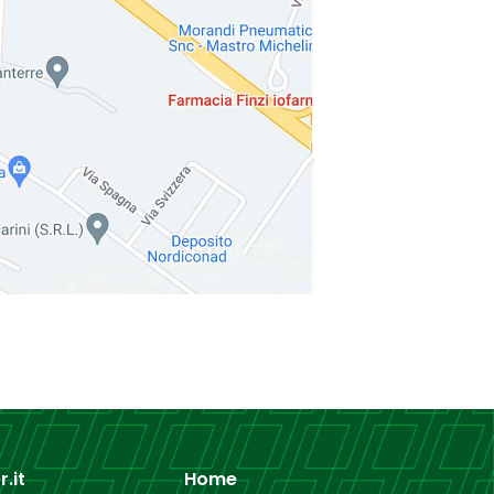
.it
Home