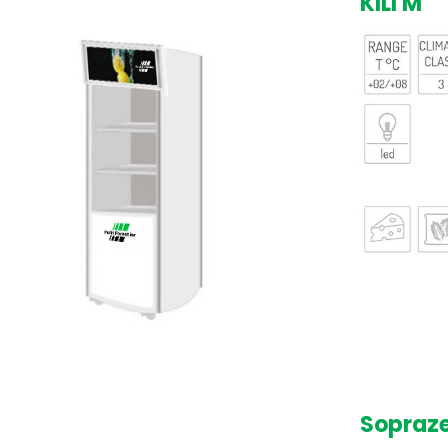
KILI M
Sopraz