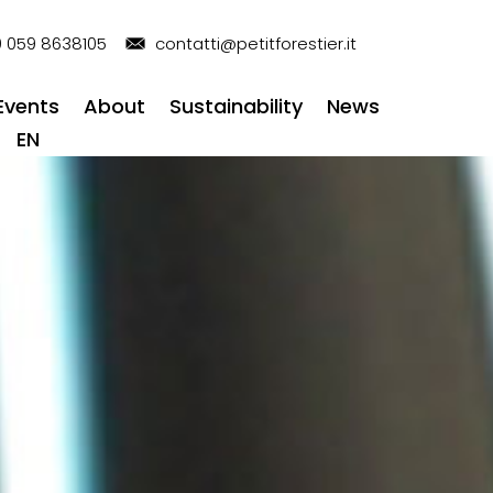
 059 8638105
contatti@petitforestier.it
Events
About
Sustainability
News
EN