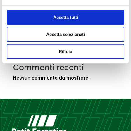
Med Food & Petit Forestier: il nuovo viaggio
continua insieme a voi.
Accetta tutti
Nuovo video corporate di Med Food
Med Food e Petit Forestier insieme a
Accetta selezionati
TUTTOFOOD 2023
VESTI IL TUO CARDBOARD COOLER!
Rifiuta
Commenti recenti
Nessun commento da mostrare.