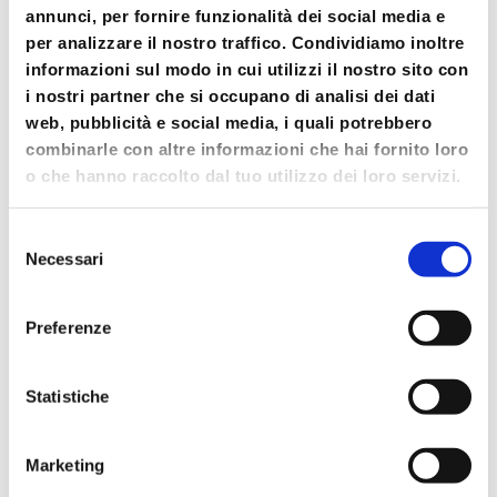
annunci, per fornire funzionalità dei social media e
per analizzare il nostro traffico. Condividiamo inoltre
informazioni sul modo in cui utilizzi il nostro sito con
i nostri partner che si occupano di analisi dei dati
web, pubblicità e social media, i quali potrebbero
combinarle con altre informazioni che hai fornito loro
o che hanno raccolto dal tuo utilizzo dei loro servizi.
Selezione
Necessari
del
consenso
Cerca
Preferenze
Cerca
Articoli recenti
Statistiche
Ryder Cup 2023: Med Food e Petit Forestier
Italia fornitori ufficiali della competizione
Marketing
internazionale di golf