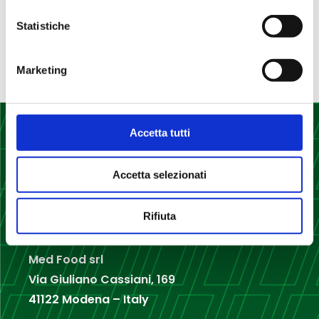
Commenti recenti
Statistiche
Nessun commento da mostrare.
Marketing
Accetta tutti
Accetta selezionati
Rifiuta
Med Food srl
Via Giuliano Cassiani, 169
41122 Modena – Italy