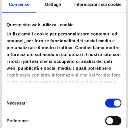
e…LIVE!
Consenso
Dettagli
Informazioni sui cookie
Cerca
Questo sito web utilizza i cookie
Cerca
Utilizziamo i cookie per personalizzare contenuti ed
annunci, per fornire funzionalità dei social media e
Articoli recenti
per analizzare il nostro traffico. Condividiamo inoltre
informazioni sul modo in cui utilizzi il nostro sito con
Ryder Cup 2023: Med Food e Petit Forestier
i nostri partner che si occupano di analisi dei dati
Italia fornitori ufficiali della competizione
web, pubblicità e social media, i quali potrebbero
internazionale di golf
combinarle con altre informazioni che hai fornito loro
Med Food & Petit Forestier: il nuovo viaggio
o che hanno raccolto dal tuo utilizzo dei loro servizi.
continua insieme a voi.
Nuovo video corporate di Med Food
Selezione
Necessari
del
Med Food e Petit Forestier insieme a
consenso
TUTTOFOOD 2023
Preferenze
VESTI IL TUO CARDBOARD COOLER!