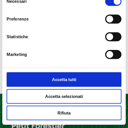
Necessari
del
Med Food & Petit Forestier: the new journey
consenso
continues with you.
Preferenze
New corporate video of Med Food
Med Food and Petit Forestier together at
Statistiche
TUTTOFOOD 2023
DRESS YOUR CARDBOARD COOKER UP
Marketing
Commenti recenti
No comments to show.
Accetta tutti
Accetta selezionati
Rifiuta