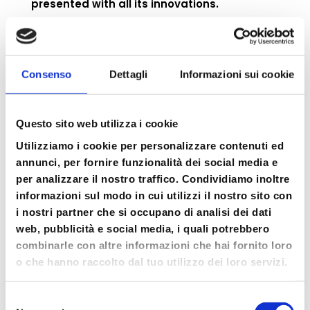
presented with all its innovations.
Focus: commitment to sustainability and
Consenso
Dettagli
Informazioni sui cookie
innovation.
Questo sito web utilizza i cookie
Come and visit us!
Utilizziamo i cookie per personalizzare contenuti ed
annunci, per fornire funzionalità dei social media e
per analizzare il nostro traffico. Condividiamo inoltre
Search
informazioni sul modo in cui utilizzi il nostro sito con
Search
i nostri partner che si occupano di analisi dei dati
web, pubblicità e social media, i quali potrebbero
Articoli recenti
combinarle con altre informazioni che hai fornito loro
o che hanno raccolto dal tuo utilizzo dei loro servizi.
Ryder Cup 2023: Med Food e Petit Forestier
Italia fornitori ufficiali della competizione
Selezione
internazionale di golf