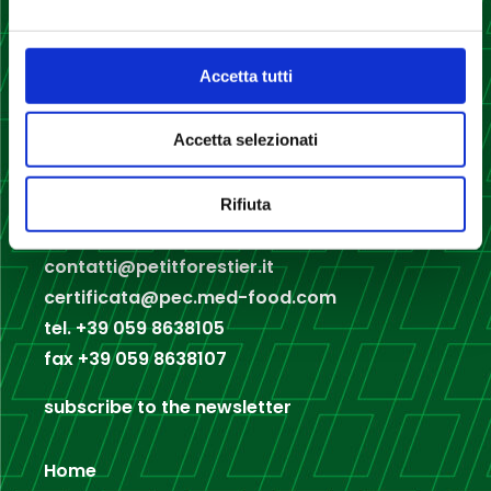
Accetta tutti
Med Food srl
Accetta selezionati
Via Giuliano Cassiani, 169
41122 Modena – Italy
Rifiuta
contatti@petitforestier.it
certificata@pec.med-food.com
tel.
+39 059 8638105
fax
+39 059 8638107
subscribe to the newsletter
Home