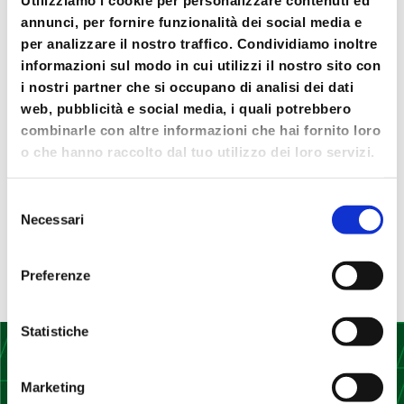
Utilizziamo i cookie per personalizzare contenuti ed
internazionale di golf
annunci, per fornire funzionalità dei social media e
Med Food & Petit Forestier: the new journey
per analizzare il nostro traffico. Condividiamo inoltre
continues with you.
informazioni sul modo in cui utilizzi il nostro sito con
i nostri partner che si occupano di analisi dei dati
New corporate video of Med Food
web, pubblicità e social media, i quali potrebbero
Med Food and Petit Forestier together at
combinarle con altre informazioni che hai fornito loro
TUTTOFOOD 2023
o che hanno raccolto dal tuo utilizzo dei loro servizi.
DRESS YOUR CARDBOARD COOKER UP
Selezione
Commenti recenti
Necessari
del
consenso
No comments to show.
Preferenze
Statistiche
Marketing