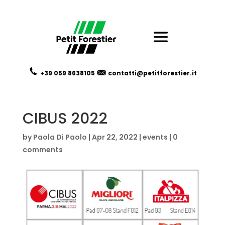
+39 059
8638105
contatti@petitforestier.it
CIBUS 2022
by
Paola Di Paolo
|
Apr 22, 2022
|
events
|
0
comments