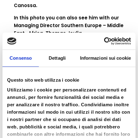
Canossa.
In this photo you can also see him with our
Managing Director Southern Europe – Middle
East- Africa, Thomas Joulia.
Lucchetta has chosen the creativity and
innovation of Med Food to promote its
Consenso
Dettagli
Informazioni sui cookie
product, Italian excellence in the food
sector.
Questo sito web utilizza i cookie
And we can only thank him, … “
Spritz paid
for you, go easy!”
Utilizziamo i cookie per personalizzare contenuti ed
annunci, per fornire funzionalità dei social media e
… I forgot … Andrea is also famous for his
per analizzare il nostro traffico. Condividiamo inoltre
height: almost 2 meters of sympathy!
informazioni sul modo in cui utilizzi il nostro sito con
i nostri partner che si occupano di analisi dei dati
web, pubblicità e social media, i quali potrebbero
Search
combinarle con altre informazioni che hai fornito loro