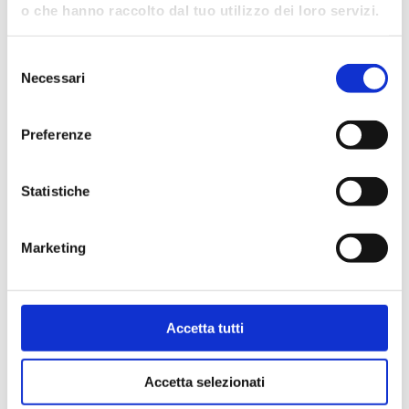
Search
o che hanno raccolto dal tuo utilizzo dei loro servizi.
Articoli recenti
Selezione
Necessari
del
Ryder Cup 2023: Med Food e Petit Forestier
consenso
Italia fornitori ufficiali della competizione
internazionale di golf
Preferenze
Med Food & Petit Forestier: the new journey
continues with you.
Statistiche
New corporate video of Med Food
Med Food and Petit Forestier together at
Marketing
TUTTOFOOD 2023
DRESS YOUR CARDBOARD COOKER UP
Accetta tutti
Commenti recenti
Accetta selezionati
No comments to show.