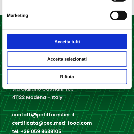
Marketing
Accetta tutti
Accetta selezionati
Rifiuta
Med Food srl
Via Giuliano Cassiani, 169
41122 Modena – Italy
contatti@petitforestier.it
certificata@pec.med-food.com
tel.
+39 059 8638105