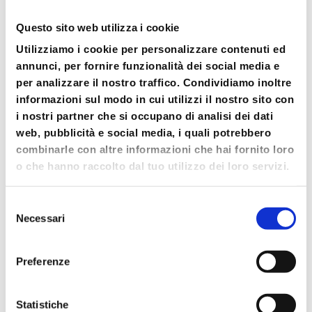
Search
Questo sito web utilizza i cookie
Articoli recenti
Utilizziamo i cookie per personalizzare contenuti ed
annunci, per fornire funzionalità dei social media e
Ryder Cup 2023: Med Food e Petit Forestier
per analizzare il nostro traffico. Condividiamo inoltre
Italia fornitori ufficiali della competizione
informazioni sul modo in cui utilizzi il nostro sito con
internazionale di golf
i nostri partner che si occupano di analisi dei dati
Med Food & Petit Forestier: the new journey
web, pubblicità e social media, i quali potrebbero
continues with you.
combinarle con altre informazioni che hai fornito loro
o che hanno raccolto dal tuo utilizzo dei loro servizi.
New corporate video of Med Food
Med Food and Petit Forestier together at
Selezione
TUTTOFOOD 2023
Necessari
del
DRESS YOUR CARDBOARD COOKER UP
consenso
Preferenze
Commenti recenti
No comments to show.
Statistiche