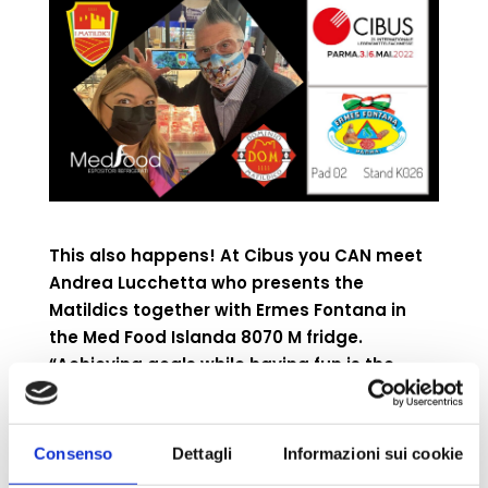
This also happens! At Cibus you CAN meet
Andrea Lucchetta who presents the
Matildics together with Ermes Fontana in
the Med Food Islanda 8070 M fridge.
“Achieving goals while having fun is the
basis!”
Consenso
Dettagli
Informazioni sui cookie
Search