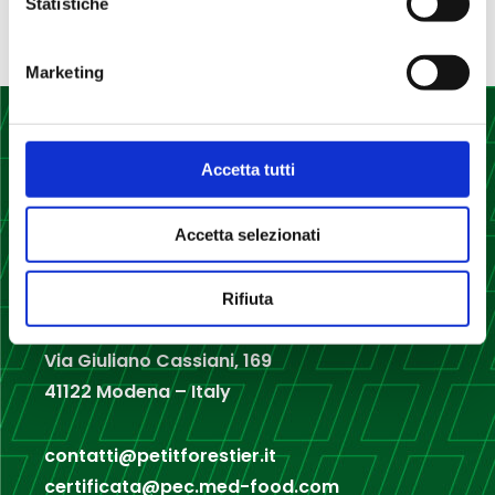
Statistiche
Nessun commento da mostrare.
Marketing
Accetta tutti
Accetta selezionati
Rifiuta
Med Food srl
Via Giuliano Cassiani, 169
41122 Modena – Italy
contatti@petitforestier.it
certificata@pec.med-food.com