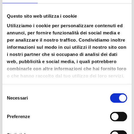
Cerca
Cerca
Questo sito web utilizza i cookie
Utilizziamo i cookie per personalizzare contenuti ed
Articoli recenti
annunci, per fornire funzionalità dei social media e
Ryder Cup 2023: Med Food e Petit Forestier
per analizzare il nostro traffico. Condividiamo inoltre
informazioni sul modo in cui utilizzi il nostro sito con
Italia fornitori ufficiali della competizione
i nostri partner che si occupano di analisi dei dati
internazionale di golf
web, pubblicità e social media, i quali potrebbero
Med Food & Petit Forestier: il nuovo viaggio
combinarle con altre informazioni che hai fornito loro
continua insieme a voi.
o che hanno raccolto dal tuo utilizzo dei loro servizi.
Nuovo video corporate di Med Food
Med Food e Petit Forestier insieme a
Selezione
Necessari
TUTTOFOOD 2023
del
consenso
VESTI IL TUO CARDBOARD COOLER!
Preferenze
Commenti recenti