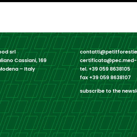
od srl
contatti@petitforestier
uliano Cassiani, 169
certificata@pec.med
Modena – Italy
tel.
+39 059 8638105
fax
+39 059 8638107
subscribe to the newsl