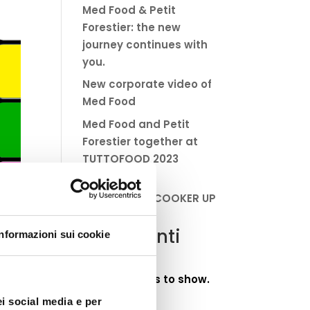
Med Food & Petit
Forestier: the new
journey continues with
you.
New corporate video of
Med Food
Med Food and Petit
Forestier together at
TUTTOFOOD 2023
DRESS YOUR
CARDBOARD COOKER UP
Commenti
Informazioni sui cookie
recenti
No comments to show.
ei social media e per